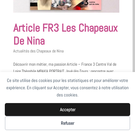
Article FR3 Les Chapeaux
De Nina
Actualités des Chapeaux de Nina
Découvrir mon métier, ma passion Article – France 3 Centre Val de
Loire Théophile MBAKA PORTRAIT. Joué-lès-Tours : rencontre avec
Chantal Gomez, styliste et modiste de chapeaux uniques Elle a
Ce site utilise des cookies pour les statistiques et pour améliorer votre
travaillé pour la Haute Couture et le prêt à porter pendant une...
expérience. En cliquant sur Accepter, vous consentez à notre utilisation
des cookies.
Accepter
Refuser
Articles récents
JEMA 23 – Salon Elégance et Métiers d’Art