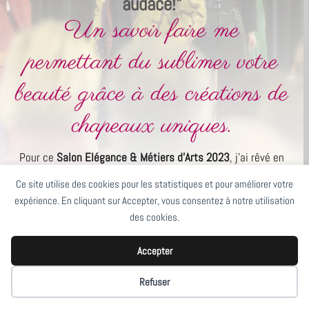
audace!"
Un savoir faire me
permettant du sublimer votre
beauté
grâce à des créations de
chapeaux uniques.
Pour ce
Salon Elégance & Métiers d'Arts 2023
, j'ai rêvé en
chapeaux noirs et blanc, mêlant jeux de tulle, broderies de
Ce site utilise des cookies pour les statistiques et pour améliorer votre
perles de cristal mordorées, joué avec le mélange inusité
expérience. En cliquant sur Accepter, vous consentez à notre utilisation
de sisal et de feutre, cré des chapeaux de feutre pour
des cookies.
homme.
Accepter
Toutes ces créations sont à
Refuser
votre disposition.