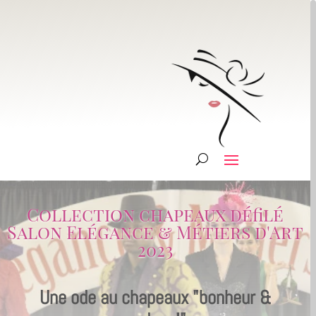
Collection chapeaux défilé
Salon Elégance & Métiers d'Art
2023
Une ode au chapeaux "bonheur &