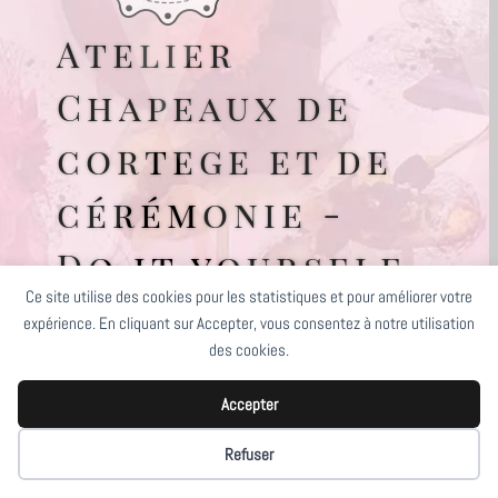
Atelier
Chapeaux de
cortege et de
cérémonie -
Do it yourself
Ce site utilise des cookies pour les statistiques et pour améliorer votre
(DIY)*
expérience. En cliquant sur Accepter, vous consentez à notre utilisation
des cookies.
Dédié à la future mariée,
sa maman, belle-maman
Accepter
et témoins
Refuser