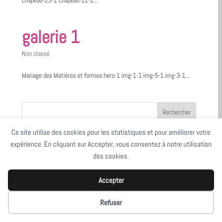
chapeau-23-1 chapeau-22-2...
galerie 1
Non classé
Mariage des Matières et formes hero-1 img-1-1 img-5-1 img-3-1...
Ce site utilise des cookies pour les statistiques et pour améliorer votre
Articles récents
expérience. En cliquant sur Accepter, vous consentez à notre utilisation
JEMA 23 – Salon Elégance et Métiers d’Art
des cookies.
JEMA 24 – Salon Elégance et Métiers d’Art
Accepter
« Chapeau l’artiste ! De fil en peinture » Exposition
Chapeaux de feutre femme 2023
Refuser
Défilé Salon Elégance et Métiers d’Art – JEMA 2023