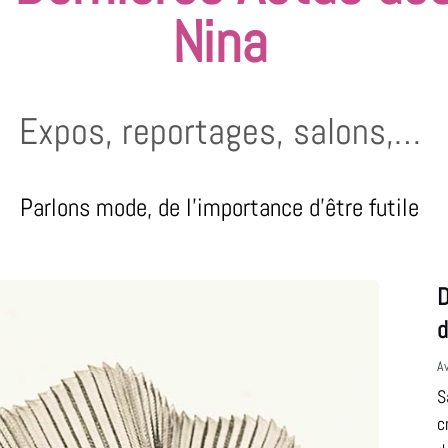
Nina
Expos, reportages, salons,…
Parlons mode, de l’importance d’être futile
D
d
A
S
c