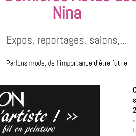
Nina
Expos, reportages, salons,...
Parlons mode, de l'importance d'être futile
C
s
M
U