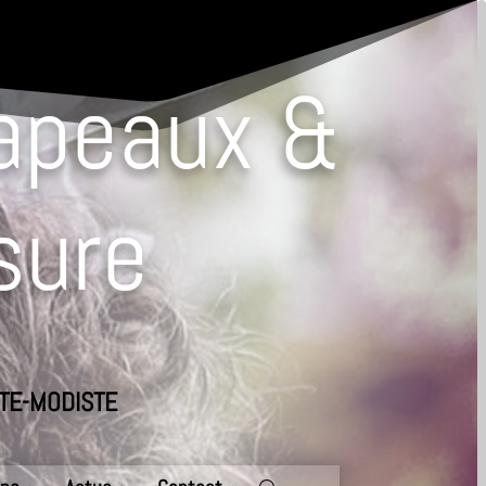
hapeaux &
sure
TE-MODISTE