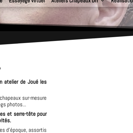
e
Essayage virtuel
Ateliers Chapeaux DIY
Réalisati
?
n atelier de Joué les
s chapeaux sur-mesure
gs photos...
es et serre-tête pour
vités.
es d'époque, assortis