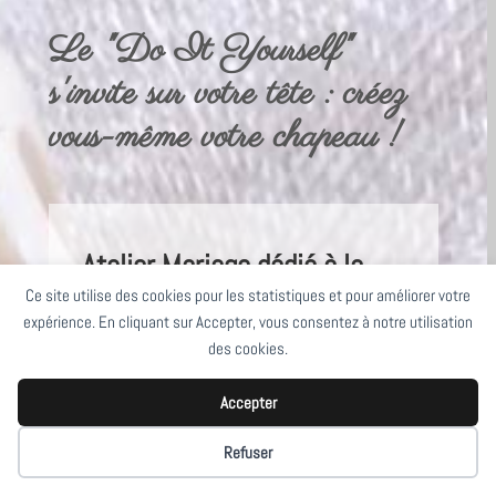
Le "Do It Yourself"
s'invite sur votre tête : créez
vous-même votre chapeau !
Atelier Mariage dédié à la
future mariée, à sa mère,
Ce site utilise des cookies pour les statistiques et pour améliorer votre
expérience. En cliquant sur Accepter, vous consentez à notre utilisation
(belle-mère) et témoins
des cookies.
Pour un cortège harmonieux et
Accepter
complètement assorti
Refuser